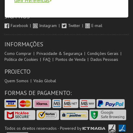
Gerir Preferências
Orientadores de Salas
SIGA-NOS
Facebook
Instagram
Twitter
E-mail
INFORMAÇÕES
Como Comprar
Privacidade & Segurança
Condições Gerais
Política de Cookies
FAQ
Pontos de Venda
Dados Pessoais
PROJECTO
Quem Somos
Visão Global
FORMAS DE PAGAMENTO:
Todos os direitos reservados - Powered by
ETNAGA