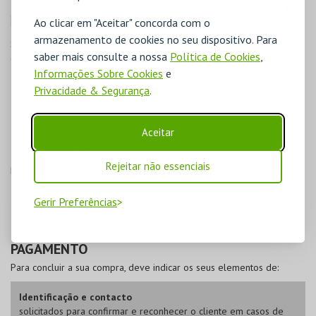
Ao clicar em "Aceitar" concorda com o
armazenamento de cookies no seu dispositivo. Para
Se pretende
comprar com desconto, trocar vouchers ou passes
,
saber mais consulte a nossa
Política de Cookies
,
deverá proceder da seguinte forma:
Informações Sobre Cookies
e
Desconto
- Escolher o desconto correspondente para cada
Privacidade & Segurança
.
bilhete;
Cartão/Voucher/Passe
- Escolher o cartão/voucher/passe para
cada bilhete, carregar no botão para aplicar as alterações e
Aceitar
posteriormente indicar o código de barras do
cartão/voucher/passe.
Rejeitar não essenciais
Pressione
Seguinte
para avançar para o próximo passo.
Gerir Preferências
PAGAMENTO
Para concluir a sua compra, deve indicar os seus elementos de:
Identificação e contacto
solicitados para confirmar e reconhecer o cliente em casos de